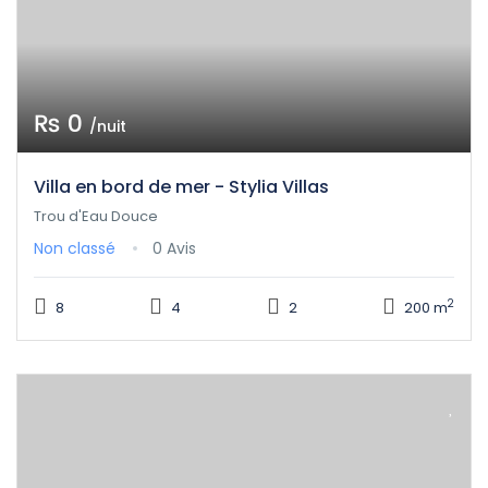
₨ 0
/nuit
Villa en bord de mer - Stylia Villas
Trou d'Eau Douce
Non classé
0 Avis
2
8
4
2
200 m