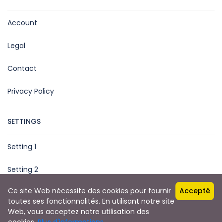
Account
Legal
Contact
Privacy Policy
SETTINGS
Setting 1
Setting 2
Ce site Web nécessite des cookies pour fournir
Accepté
toutes ses fonctionnalités. En utilisant notre site
Web, vous acceptez notre utilisation des
Copyright © 2022 Maurivacances.com